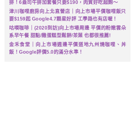
排！6盎司牛排加套餐只要$190，肉質好吃超飽～
津川咖哩廚房向上北直營店｜向上市場平價咖哩飯只
要$159起 Google4.7顆星好評 工學路也有店喔！
咕嗼咖啡｜(2020到訪)向上市場周邊 平價的粉嫩雲朵
系早午餐 甜點/雞蛋糕型鬆餅/茶葉 也都很推薦!
金禾食堂｜向上市場週邊平價道地九州燒咖哩、丼
飯！Google評價5.0的滿分水準！