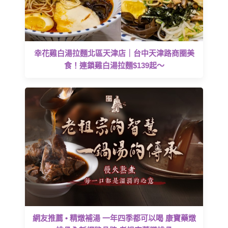
幸花雞白湯拉麵北區天津店｜台中天津路商圈美
食！連鎖雞白湯拉麵$139起～
網友推薦 • 精燉補湯 一年四季都可以喝 康寶藥燉