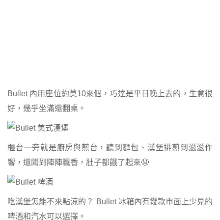
Bullet 內用座位約莫10來個，巧達是平日晚上去的，生意很
好，幾乎坐滿還翻桌。
櫃台一旁就是廚房與煎台，聽到麵包、漢堡排煎到滋滋作
響，還聞到陣陣飄香，肚子都餓了起來🤤
吃漢堡怎能不來點涼的？ Bullet 冰箱內有幾款市面上少見的
啤酒和汽水可以選擇。