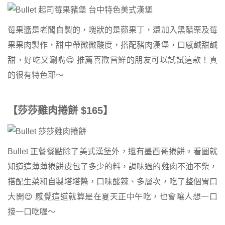
莓果醬是老闆自製的，塊狀的是蘋果丁，還加入黑醋栗及莓
果果肉製作，甜中帶微微酸度，搭配豬肉漢堡，口感鹹甜鹹
甜，好吃又涮嘴😋 推薦喜歡嘗鮮的朋友可以試試這款！真
的很有特色耶～
【莎莎雞肉捲餅 $165】
Bullet 正餐餐點除了美式漢堡外，還有墨西哥捲餅。看圖就
知道這薄薄捲餅皮包了多少的料，調味過的雞肉不油不柴，
搭配生菜和自製塔塔醬，口味酸辣、多層次，吃了整個胃口
大開😍 感覺這道就算是在夏天正中午吃，也會嚷人想一口
接一口吃喔～