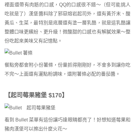
裡面還帶有肉筋的口感，QQ的口感很不錯～（但可能挑人
吃就是了）漢堡醬料除了邪惡熔岩起司外，還有黃芥末、酸
黃瓜、生菜，最特別是底層還有塗一層乳酪，就是這乳酪讓
整體口味更繽紛、更升級！微酸甜的口感也有解膩效果～整
份吃起來美味又有記憶點。
餐點旁都會附小份薯條，份量抓得剛剛好，不會多到讓你吃
不完～上面還有灑點粉調味，還附薯條必配的番茄醬。
【起司莓果豬堡 $170】
看到 Bullet 菜單有這份讓巧達眼睛都亮了！好想知道莓果和
豬肉漢堡可以擦出什麼火花～