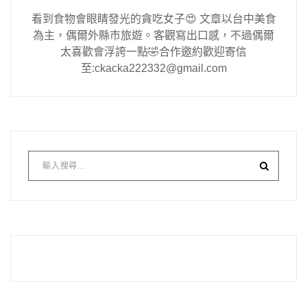
看到食物會眼睛發光的貪吃女子😍 文章以台中美食
為主，偶爾外縣市旅遊。客觀寫出口感，不過偶爾
太喜歡會浮誇一點🤣合作邀約歡迎寄信
至:ckacka222332@gmail.com