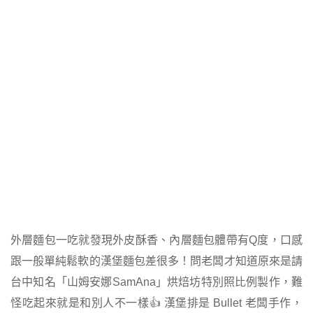
外層麵包一吃就發現外皮酥香、內層麵包體帶有Q度，口感
跟一般單純鬆軟的漢堡麵包差很多！問老闆才知道原來是請
台中知名「山姆安娜SamAna」烘焙坊特別照比例製作，難
怪吃起來就是和別人不一樣👍 漢堡排是 Bullet 老闆手作，