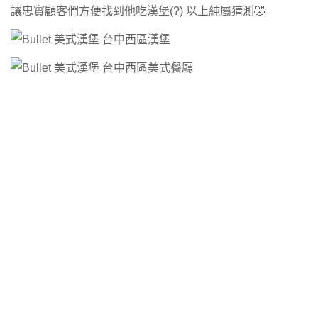
讓忠實顧客們方便找到他吃漢堡(?) 以上純屬猜測🤣