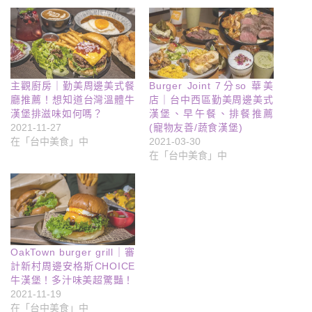
主觀廚房｜勤美周邊美式餐
Burger Joint 7分so 華美
廳推薦！想知道台灣溫體牛
店｜台中西區勤美周邊美式
漢堡排滋味如何嗎？
漢堡、早午餐、排餐推薦
2021-11-27
(寵物友善/蔬食漢堡)
在「台中美食」中
2021-03-30
在「台中美食」中
OakTown burger grill｜審
計新村周邊安格斯CHOICE
牛漢堡！多汁味美超驚豔！
2021-11-19
在「台中美食」中