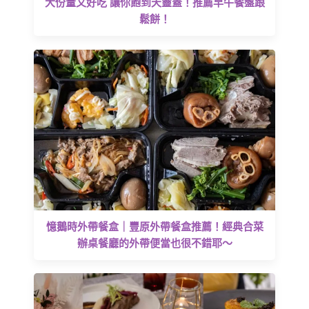
大份量又好吃 讓你飽到天靈蓋！推薦早午餐盤跟
鬆餅！
憶鵝時外帶餐盒｜豐原外帶餐盒推薦！經典合菜
辦桌餐廳的外帶便當也很不錯耶～