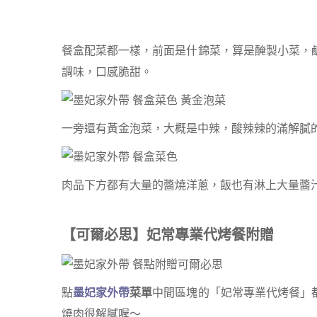
餐盒配菜都一樣，前面是什錦菜，算是醃製小菜，
調味，口感脆甜。
一旁還有黃金泡菜，大概是中辣，酸辣辣的滿解膩
肉品下方都有大量的醬燒洋蔥，飯也有淋上大量醬
【可爾必思】妃常專業代烤餐附贈
點
墨妃家外帶
菜單
中間區塊的「妃常專業代烤餐」
燒肉很解膩喔～