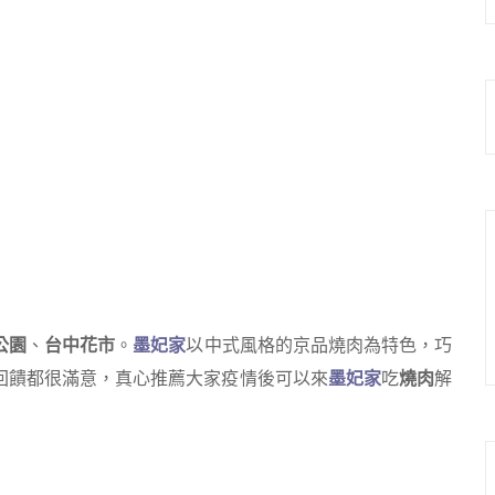
公園
、
台中花市
。
墨妃家
以中式風格的京品燒肉為特色，巧
回饋都很滿意，真心推薦大家疫情後可以來
墨妃家
吃
燒肉
解