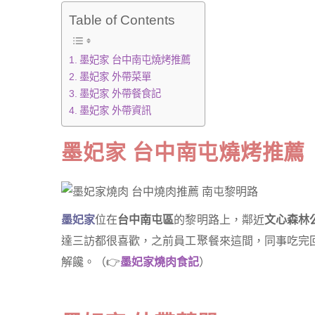
Table of Contents
墨妃家 台中南屯燒烤推薦
墨妃家 外帶菜單
墨妃家 外帶餐食記
墨妃家 外帶資訊
墨妃家 台中南屯燒烤推薦
墨妃家
位在
台中南屯區
的黎明路上，鄰近
文心森林
達三訪都很喜歡，之前員工聚餐來這間，同事吃完
解饞。（👉
墨妃家燒肉食記
）