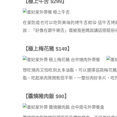
【極上牛舌 $299】
在家防疫也可以吃到美味的烤牛舌欸🤤 這牛舌
說：「好像在跟牛喇舌」還被我爸媽說講話很粗俗
【極上梅花豬 $149】
想吃燒肉又怕吃到太多油脂，可以選擇這款梅花豬
脂，吃起來肉質微乾但不柴，一整份肉好多片，吃
【醬燒豬肉飯 $90】