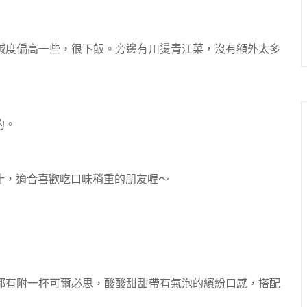
鹹度偏高一些，很下飯。旁邊有川燙青江菜，沒有額外太多
的。
汁，適合喜歡吃口味稍重的朋友喔～
都有附一杯可爾必思，酸酸甜甜帶有氣泡的繽紛口感，搭配