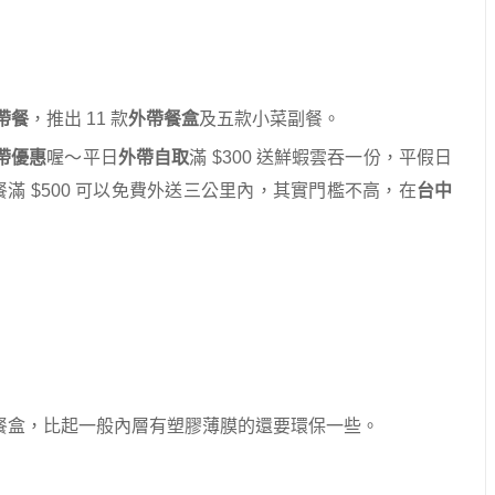
帶餐
，推出 11 款
外帶餐盒
及五款小菜副餐。
帶優惠
喔～平日
外帶自取
滿 $300 送鮮蝦雲吞一份，平假日
餐滿 $500 可以免費外送三公里內，其實門檻不高，在
台中
餐盒，比起一般內層有塑膠薄膜的還要環保一些。