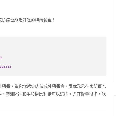
家防疫也能吃好吃的燒肉餐盒！
2
222332
外帶餐
，幫你代烤燒肉做成
外帶餐盒
，讓你乖乖在家
防疫
也
牛、澳洲M9+和牛和伊比利豬可以選擇，尤其飯量很多，吃