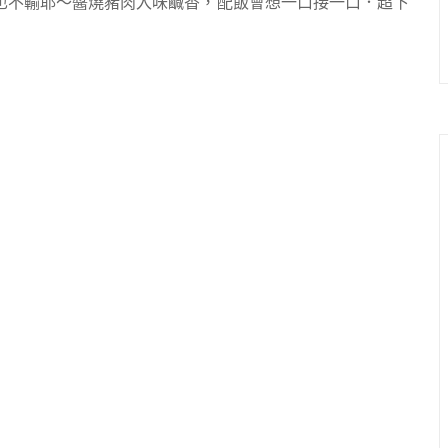
也不輸耶～醬燒豬肉入味鹹香，配飯會想一口接一口．超下