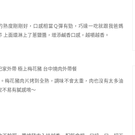
烤的熟度剛剛好，口感相當Ｑ彈有勁，巧達一吃就跟我爸媽
 上面還淋上了蔥鹽醬，增添鹹香口感，越嚼越香。
。梅花豬肉片烤到全熟，調味不會太重，肉也沒有太多油
完不易有膩感唷～