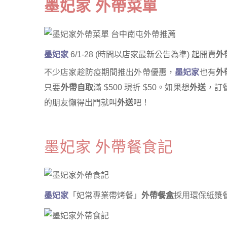
墨妃家 外帶菜單
墨妃家
6/1-28 (時間以店家最新公告為準) 起開賣
外
不少店家趁防疫期間推出外帶優惠，
墨妃家
也有
外
只要
外帶自取
滿 $500 現折 $50。如果想
外送
，訂
的朋友懶得出門就叫
外送
吧！
墨妃家 外帶餐食記
墨妃家
「妃常專業帶烤餐」
外帶餐盒
採用環保紙漿