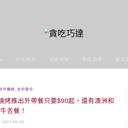
台北美食
台南美食
基隆美食
綠島
,
台中燒肉
台中南屯
燒烤推出外帶餐只要$90起，還有澳洲和
、牛舌餐！
2021-06-09