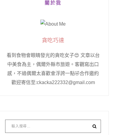
關於我
貪吃巧達
看到食物會眼睛發光的貪吃女子😍 文章以台
中美食為主，偶爾外縣市旅遊。客觀寫出口
感，不過偶爾太喜歡會浮誇一點🤣合作邀約
歡迎寄信至:ckacka222332@gmail.com