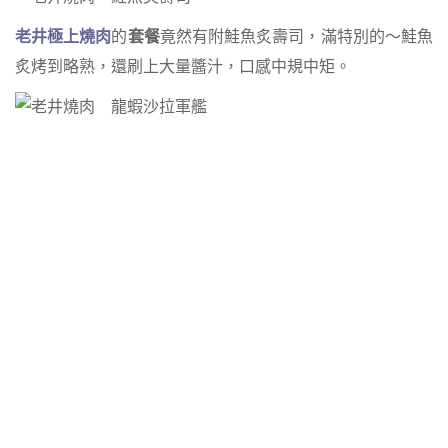
老井極上燒肉
的
套餐
竟然有附鮭魚炙壽司，滿特別的～鮭魚
炙烤到略熟，還刷上大量醬汁，口感中規中矩。