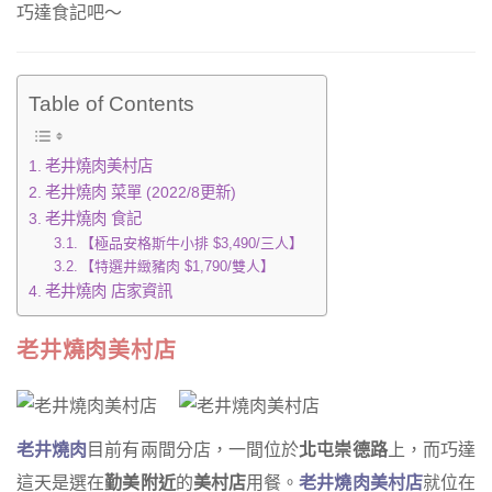
巧達食記吧～
Table of Contents
老井燒肉美村店
老井燒肉 菜單 (2022/8更新)
老井燒肉 食記
【極品安格斯牛小排 $3,490/三人】
【特選井緻豬肉 $1,790/雙人】
老井燒肉 店家資訊
老井燒肉美村店
老井燒肉
目前有兩間分店，一間位於
北屯崇德路
上，而巧達
這天是選在
勤美附近
的
美村店
用餐。
老井燒肉美村店
就位在