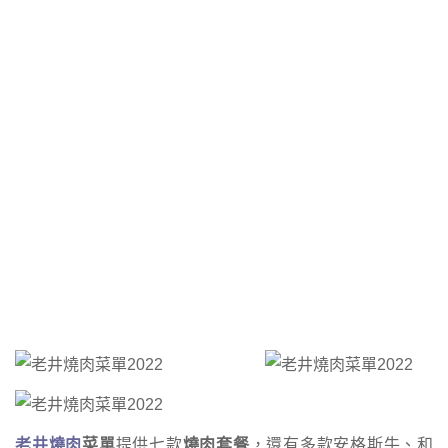
老井燒肉
菜單
提供七款
燒肉套餐
，還有多款安格斯牛、和