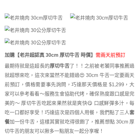
加購【老井超認真 30cm 厚切牛舌 時價】
需兩天前預訂
最期待就是這超長的
厚切牛舌
了！！之前被老饕同事推薦過
就超想來吃，這次來當然不能錯過😍 30cm 牛舌一定要兩天
前預訂，價格需要事先詢問，巧達那天價格是 $1,299，大
家可以參考看看～服務生會協助代烤，確保熟度跟口感是完
美的～ 厚切牛舌吃起來果然就是爽快😋 口感鮮彈多汁，每
吃一口都好享受！巧達這次是四個人用餐，我們點了三人
套
餐
加一份牛舌，這樣其實就吃得很飽了，推薦想點 30cm 厚
切牛舌的朋友可以揪多一點朋友一起分享喔！