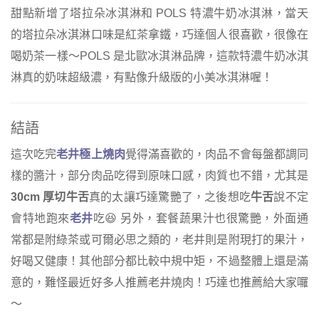
甜點新增了塔拉朵冰淇淋和 POLS 特濃牛奶冰淇淋，當天
的塔拉朵冰淇淋口味是紅茶拿鐵，巧達個人很喜歡，很像在
喝奶茶一樣～POLS 是北歐冰淇淋品牌，這款特濃牛奶冰淇
淋真的奶味超級濃，有點像升級版的小美冰淇淋喔！
結語
這次吃完
老井極上燒肉
覺得滿喜歡的，肉品不會每盤都調同
樣的醬汁，部分肉品吃得到原味口感，肉質也不錯，尤其是
30cm 厚切牛舌
真的太讓巧達驚艷了，之後想吃
牛舌
說不定
會特地跑來
老井
吃😆 另外，套餐蔬果汁也很驚艷，外面通
常都是附綠茶或可爾必思之類的，老井則是附現打的果汁，
好喝又健康！其他部分都比較中規中矩，不過整體上還是滿
意的，難怪最近好多人推薦老井燒肉！巧達也推薦給大家囉
～