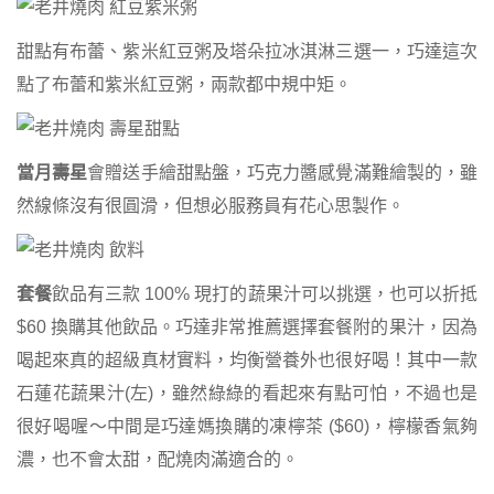
甜點有布蕾、紫米紅豆粥及塔朵拉冰淇淋三選一，巧達這次
點了布蕾和紫米紅豆粥，兩款都中規中矩。
當月壽星
會贈送手繪甜點盤，巧克力醬感覺滿難繪製的，雖
然線條沒有很圓滑，但想必服務員有花心思製作。
套餐
飲品有三款 100% 現打的蔬果汁可以挑選，也可以折抵
$60 換購其他飲品。巧達非常推薦選擇套餐附的果汁，因為
喝起來真的超級真材實料，均衡營養外也很好喝！其中一款
石蓮花蔬果汁(左)，雖然綠綠的看起來有點可怕，不過也是
很好喝喔～中間是巧達媽換購的凍檸茶 ($60)，檸檬香氣夠
濃，也不會太甜，配燒肉滿適合的。