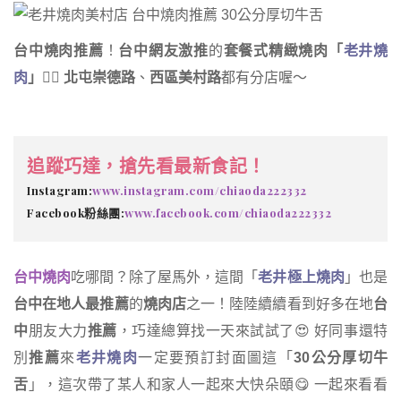
台中燒肉推薦
！
台中網友激推
的
套餐式精緻燒肉「
老井燒
肉
」
👍🏻
北屯崇德路
、
西區美村路
都有分店喔～
追蹤巧達，搶先看最新食記！
Instagram:
www.instagram.com/chiaoda222332
Facebook粉絲團:
www.facebook.com/chiaoda222332
台中燒肉
吃哪間？除了屋馬外，這間「
老井極上燒肉
」也是
台中在地人最推薦
的
燒肉店
之一！陸陸續續看到好多在地
台
中
朋友大力
推薦
，巧達總算找一天來試試了😍 好同事還特
別
推薦
來
老井燒肉
一定要預訂封面圖這「
30公分厚切牛
舌
」，這次帶了某人和家人一起來大快朵頤😋 一起來看看