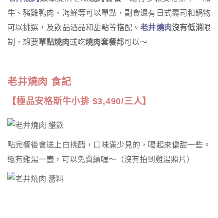
牛、豬雞鴨肉、海鮮等可以單點，副食還有日式壽司和鍋物
可以挑選，及飲品酒品和甜點等搭配。
老井燒肉
沒有低消
限
制，想要
單點燒肉
或吃
燒肉套餐
都可以～
老井燒肉 食記
【極品安格斯牛小排 $3,490/三人】
點完餐後會送上白桃醋，口味滿少見的，喝起來偏甜一些。
還有雞湯一壺，可以免費續喔～（沒有拍到雞湯照片）