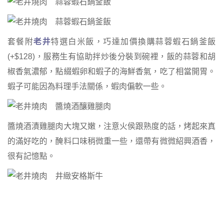
套餐附
老井
特選白米飯，巧達加價換購蒜蓉蝦石鍋釜飯
(+$128)，服務生有協助拌炒後分裝到碗裡，飯的蒜蓉和胡
椒香氣濃郁，點綴蝦卵和蝦子的海鮮香氣，吃了相當開胃。
蝦子可能因為料理手法關係，蝦肉偏軟一些。
醬燒酒漬雞腿肉大塊又嫩，注意火侯跟熟度的話，烤起來真
的滿好吃的，醃料口味稍微重一些，還帶有微微紹興酒香，
很有記憶點。